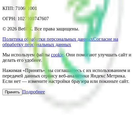
КПП: 710601001
ОГРН: 1027100747607
©
2026
ВебГК. Все права защищены.
Политика обработки персональных данных
Согласие на
обработку персональных данных
Мы используем файлы
cookie
. Они помогают улучшать сайт и
делать его удобнее.
Нажимая «Принять», вы соглашаетесь с их использованием и
передачей данных сервису веб-аналитики Яндекс Метрика.
Если нет — измените настройки браузера или покиньте сайт.
Подробнее
Принять