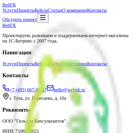
Веб
ГК
Услуги
Проекты
Кейсы
Статьи
О компании
Контакты
Обсудить проект
Веб
ГК
Проектируем, развиваем и поддерживаем интернет-магазины
на 1С-Битрикс с 2007 года.
Навигация
Услуги
Проекты
Кейсы
Статьи
О компании
Контакты
Контакты
+7 (495) 067-88-67
hello@webgk.ru
г. Тула, ул. Вересаева, д. 10а
Реквизиты
ООО "Гильдия Консультантов"
ИНН: 7106043021